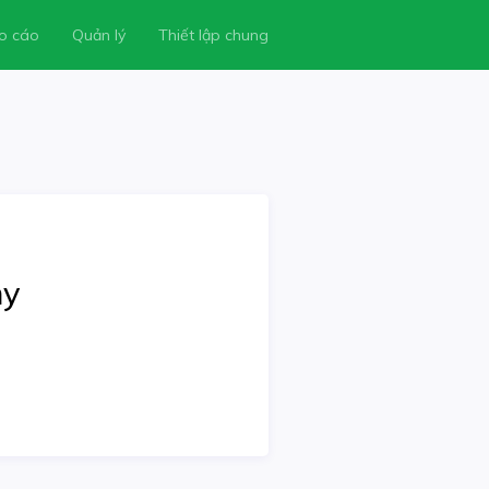
o cáo
Quản lý
Thiết lập chung
my